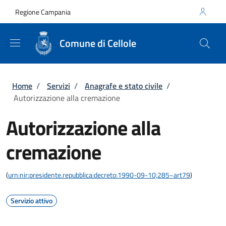
Salta al contenuto principale
Skip to footer content
Regione Campania
Comune di Cellole
Briciole di pane
Home
/
Servizi
/
Anagrafe e stato civile
/
Autorizzazione alla cremazione
Autorizzazione alla
cremazione
(
urn:nir:presidente.repubblica:decreto:1990-09-10;285~art79
)
Servizio attivo