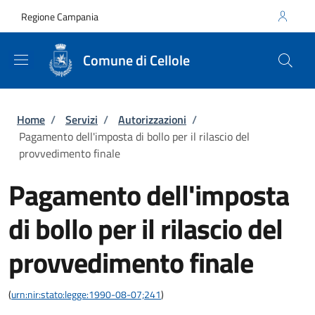
Salta al contenuto principale
Skip to footer content
Regione Campania
Comune di Cellole
Briciole di pane
Home
/
Servizi
/
Autorizzazioni
/
Pagamento dell'imposta di bollo per il rilascio del
provvedimento finale
Pagamento dell'imposta
di bollo per il rilascio del
provvedimento finale
(
urn:nir:stato:legge:1990-08-07;241
)