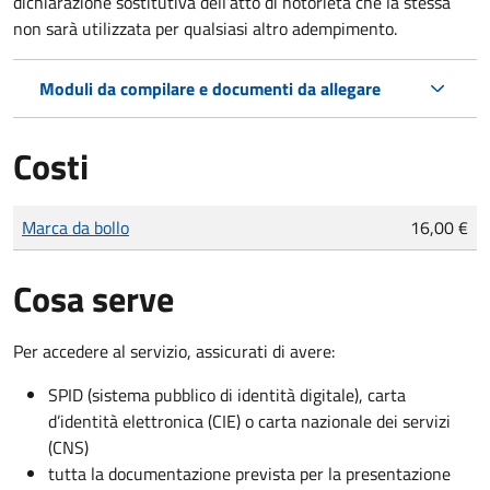
dichiarazione sostitutiva dell’atto di notorietà che la stessa
non sarà utilizzata per qualsiasi altro adempimento.
Moduli da compilare e documenti da allegare
Costi
Tipo di pagamento
Importo
Marca da bollo
16,00 €
Cosa serve
Per accedere al servizio, assicurati di avere:
SPID (sistema pubblico di identità digitale), carta
d’identità elettronica (CIE) o carta nazionale dei servizi
(CNS)
tutta la documentazione prevista per la presentazione