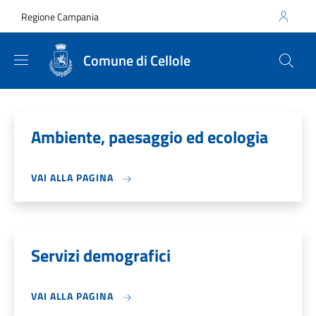
Salta al contenuto principale
Skip to footer content
Regione Campania
Comune di Cellole
Ambiente, paesaggio ed ecologia
VAI ALLA PAGINA
Servizi demografici
VAI ALLA PAGINA