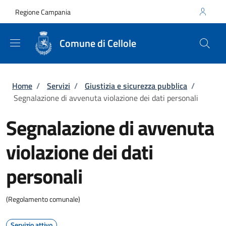
Salta al contenuto principale
Skip to footer content
Regione Campania
Comune di Cellole
Briciole di pane
Home
/
Servizi
/
Giustizia e sicurezza pubblica
/
Segnalazione di avvenuta violazione dei dati personali
Segnalazione di avvenuta
violazione dei dati
personali
(Regolamento comunale)
Servizio attivo