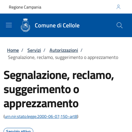
Salta al contenuto principale
Skip to footer content
Regione Campania
Comune di Cellole
Briciole di pane
Home
/
Servizi
/
Autorizzazioni
/
Segnalazione, reclamo, suggerimento o apprezzamento
Segnalazione, reclamo,
suggerimento o
apprezzamento
(
urn:nir:stato:legge:2000-06-07;150~art8
)
Servizio attivo