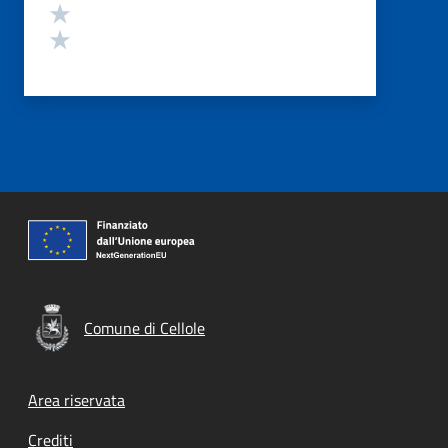
Valuta 2 stelle su 5
Valuta 1 stelle su 5
Comune di Cellole
Footer menu
Area riservata
Crediti