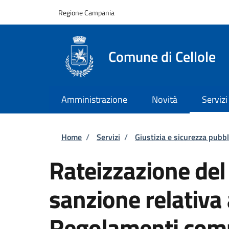
Salta al contenuto principale
Skip to footer content
Regione Campania
Comune di Cellole
Amministrazione
Novità
Servizi
Briciole di pane
Home
/
Servizi
/
Giustizia e sicurezza pubbl
Rateizzazione de
sanzione relativa
Regolamenti com