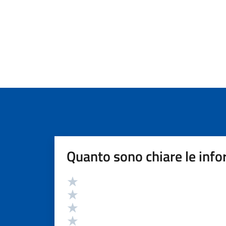
Quanto sono chiare le info
Valutazione
Valuta 5 stelle su 5
Valuta 4 stelle su 5
Valuta 3 stelle su 5
Valuta 2 stelle su 5