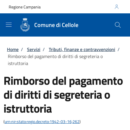
Salta al contenuto principale
Skip to footer content
Regione Campania
Comune di Cellole
Briciole di pane
Home
/
Servizi
/
Tributi, finanze e contravvenzioni
/
Rimborso del pagamento di diritti di segreteria o
istruttoria
Rimborso del pagamento
di diritti di segreteria o
istruttoria
(
urn:nir:stato:regio.decreto:1942-03-16;262
)