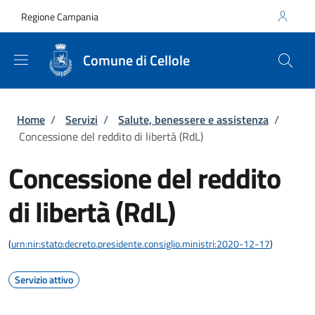
Salta al contenuto principale
Skip to footer content
Regione Campania
Comune di Cellole
Briciole di pane
Home
/
Servizi
/
Salute, benessere e assistenza
/
Concessione del reddito di libertà (RdL)
Concessione del reddito
di libertà (RdL)
(
urn:nir:stato:decreto.presidente.consiglio.ministri:2020-12-17
)
Servizio attivo