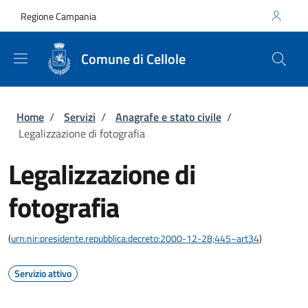
Salta al contenuto principale
Skip to footer content
Regione Campania
Comune di Cellole
Briciole di pane
Home
/
Servizi
/
Anagrafe e stato civile
/
Legalizzazione di fotografia
Legalizzazione di
fotografia
(
urn:nir:presidente.repubblica:decreto:2000-12-28;445~art34
)
Servizio attivo