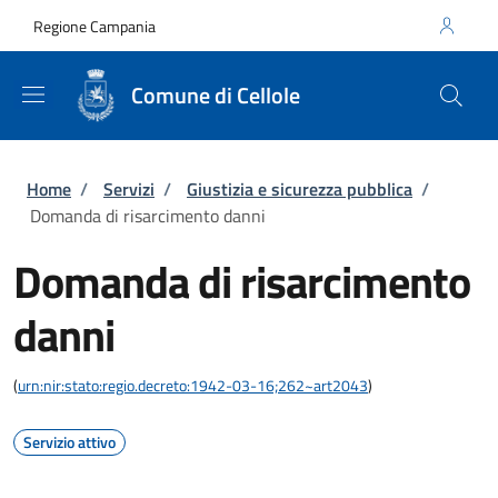
Salta al contenuto principale
Skip to footer content
Regione Campania
Comune di Cellole
Briciole di pane
Home
/
Servizi
/
Giustizia e sicurezza pubblica
/
Domanda di risarcimento danni
Domanda di risarcimento
danni
(
urn:nir:stato:regio.decreto:1942-03-16;262~art2043
)
Servizio attivo