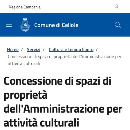
Salta al contenuto principale
Skip to footer content
Regione Campania
Comune di Cellole
Briciole di pane
Home
/
Servizi
/
Cultura e tempo libero
/
Concessione di spazi di proprietà dell'Amministrazione per
attività culturali
Concessione di spazi di
proprietà
dell'Amministrazione per
attività culturali