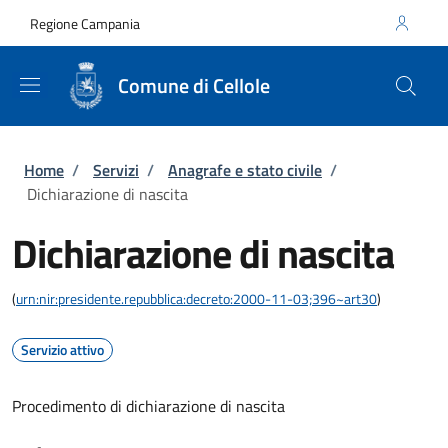
Salta al contenuto principale
Skip to footer content
Regione Campania
Comune di Cellole
Briciole di pane
Home
/
Servizi
/
Anagrafe e stato civile
/
Dichiarazione di nascita
Dichiarazione di nascita
(
urn:nir:presidente.repubblica:decreto:2000-11-03;396~art30
)
Servizio attivo
Procedimento di dichiarazione di nascita