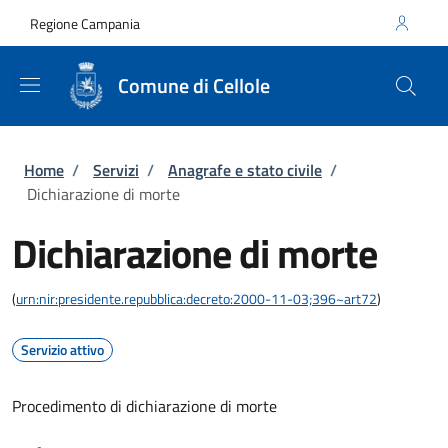
Salta al contenuto principale
Skip to footer content
Regione Campania
Comune di Cellole
Briciole di pane
Home
/
Servizi
/
Anagrafe e stato civile
/
Dichiarazione di morte
Dichiarazione di morte
(
urn:nir:presidente.repubblica:decreto:2000-11-03;396~art72
)
Servizio attivo
Procedimento di dichiarazione di morte