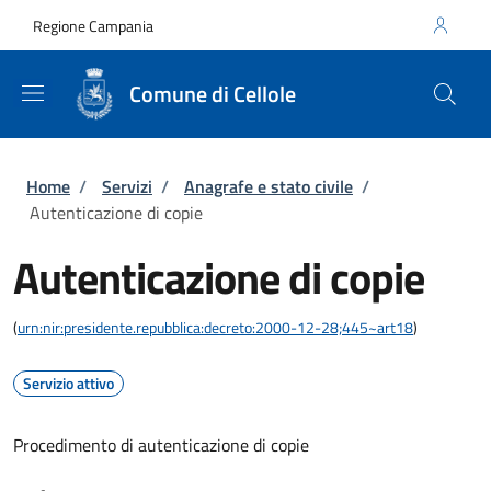
Salta al contenuto principale
Skip to footer content
Regione Campania
Comune di Cellole
Briciole di pane
Home
/
Servizi
/
Anagrafe e stato civile
/
Autenticazione di copie
Autenticazione di copie
(
urn:nir:presidente.repubblica:decreto:2000-12-28;445~art18
)
Servizio attivo
Procedimento di autenticazione di copie