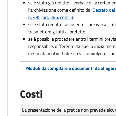
se è stato già redatto il verbale di accertament
l'archiviazione come definito dal
Decreto del
n. 495, art. 386, com. 3
.
se è stato redatto solamente il preavviso, in
trasmettere gli atti al prefetto
se è possibile procedere entro i termini previst
responsabile, differente da quello inizialmente
destinatario il verbale senza coinvolgere il pr
Moduli da compilare e documenti da allegar
Costi
Tipo di pagamento
Importo
La presentazione della pratica non prevede al