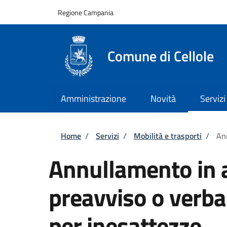
Salta al contenuto principale
Skip to footer content
Regione Campania
Comune di Cellole
Amministrazione
Novità
Servizi
Briciole di pane
Home
/
Servizi
/
Mobilità e trasporti
/
Ann
Annullamento in a
preavviso o verba
per inesattezze