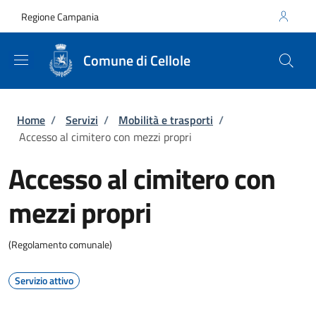
Salta al contenuto principale
Skip to footer content
Regione Campania
Comune di Cellole
Briciole di pane
Home
/
Servizi
/
Mobilità e trasporti
/
Accesso al cimitero con mezzi propri
Accesso al cimitero con
mezzi propri
(Regolamento comunale)
Servizio attivo