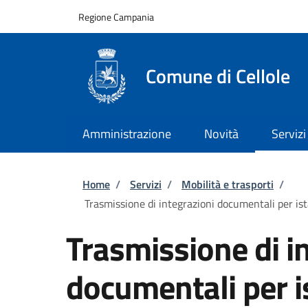
Salta al contenuto principale
Skip to footer content
Regione Campania
Comune di Cellole
Amministrazione
Novità
Servizi
Briciole di pane
Home
/
Servizi
/
Mobilità e trasporti
/
Trasmissione di integrazioni documentali per ista
Trasmissione di i
documentali per is