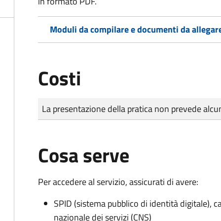
in formato PDF.
Moduli da compilare e documenti da allegar
Costi
Tipo di pagamento
Importo
La presentazione della pratica non prevede al
Cosa serve
Per accedere al servizio, assicurati di avere:
SPID (sistema pubblico di identità digitale), ca
nazionale dei servizi (CNS)