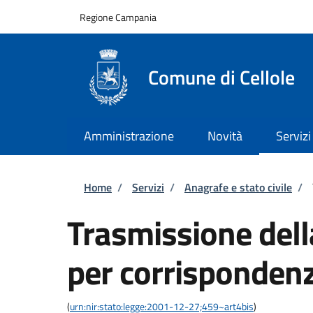
Salta al contenuto principale
Skip to footer content
Regione Campania
Comune di Cellole
Amministrazione
Novità
Servizi
Briciole di pane
Home
/
Servizi
/
Anagrafe e stato civile
/
Trasmissione del
per corrispondenz
(
urn:nir:stato:legge:2001-12-27;459~art4bis
)