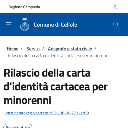
Salta al contenuto principale
Skip to footer content
Regione Campania
Comune di Cellole
Briciole di pane
Home
/
Servizi
/
Anagrafe e stato civile
/
Rilascio della carta d'identità cartacea per minorenni
Rilascio della carta
d'identità cartacea per
minorenni
(
urn:nir:stato:regio.decreto:1931-06-18;773~art3
)
Servizio attivo