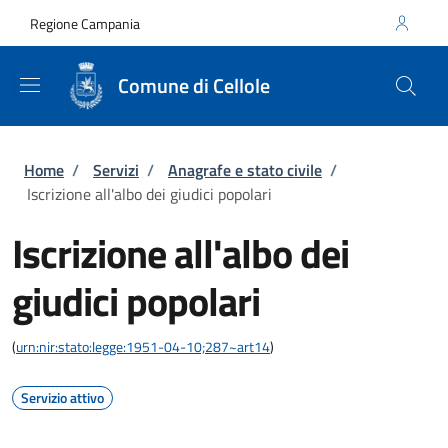
Salta al contenuto principale
Skip to footer content
Regione Campania
Comune di Cellole
Briciole di pane
Home
/
Servizi
/
Anagrafe e stato civile
/
Iscrizione all'albo dei giudici popolari
Iscrizione all'albo dei
giudici popolari
(
urn:nir:stato:legge:1951-04-10;287~art14
)
Servizio attivo