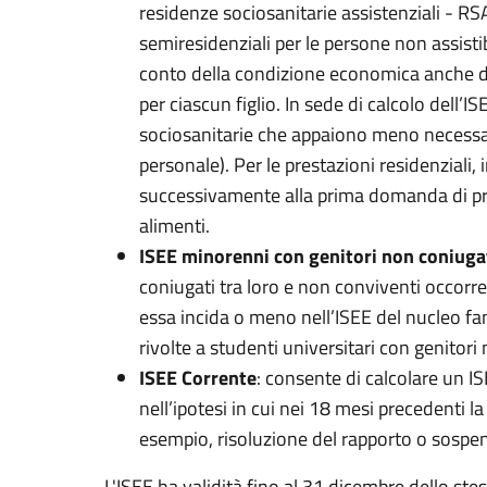
residenze sociosanitarie assistenziali - RS
semiresidenziali per le persone non assistib
conto della condizione economica anche dei
per ciascun figlio. In sede di calcolo dell’I
sociosanitarie che appaiono meno necessari
personale). Per le prestazioni residenziali,
successivamente alla prima domanda di pres
alimenti.
ISEE minorenni con genitori non coniugat
coniugati tra loro e non conviventi occorr
essa incida o meno nell’ISEE del nucleo fami
rivolte a studenti universitari con genitori
ISEE Corrente
: consente di calcolare un 
nell’ipotesi in cui nei 18 mesi precedenti 
esempio, risoluzione del rapporto o sospens
L'ISEE ha validità fino al 31 dicembre dello ste