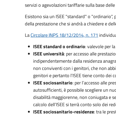
servizi o agevolazioni tariffarie sulla base del
Esistono sia un ISEE "standard" o "ordinario", pe
della prestazione che si andrà a chiedere e dell
La
Circolare INPS 18/12/2014, n. 171
individu
ISEE standard o ordinario
: valevole per l
ISEE università
: per accesso alle prestazio
indipendentemente dalla residenza anagrafic
non conviventi con i genitori, che non abbi
genitori e pertanto l’ISEE tiene conto dei c
ISEE sociosanitario
: per l’accesso alle pr
autosufficienti, è possibile scegliere un nu
disabilità maggiorenne, non coniugata e senz
calcolo dell’ISEE si terrà conto solo dei red
ISEE sociosanitario-residenze
: tra le pre