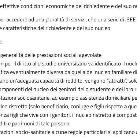
le effettive condizioni economiche del richiedente e del suo n
r accedere ad una pluralità di servizi, che una serie di ISEE v
e caratteristiche del richiedente e del suo nucleo.
a:
a generalità delle prestazioni sociali agevolate
ni per il diritto allo studio universitario va identificato il nu
a eventualmente diversa da quella del nucleo familiare di pr
ano un’adeguata capacità di reddito, vengono “attratti”, solo 
omponenti del nucleo dei genitori dello studente e dei loro re
estazioni sociosanitarie, ad esempio assistenza domiciliare p
cleo ristretto (solo beneficiario, coniuge e figli) rispetto a 
a figli che vive con i genitori, il nucleo ristretto è compost
diti e patrimoni di tale persona.
stazioni socio-sanitarie alcune regole particolari si applicano 