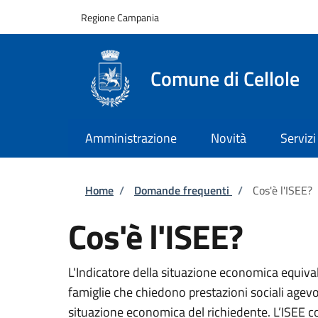
Salta al contenuto principale
Skip to footer content
Regione Campania
Comune di Cellole
Amministrazione
Novità
Servizi
Briciole di pane
Home
/
Domande frequenti
/
Cos'è l'ISEE?
Cos'è l'ISEE?
L'Indicatore della situazione economica equiva
famiglie che chiedono prestazioni sociali agevol
situazione economica del richiedente. L’ISEE c