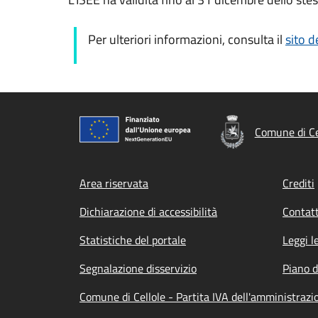
Per ulteriori informazioni, consulta il
sito d
Comune di Ce
Footer menu
Area riservata
Crediti
Dichiarazione di accessibilità
Contatt
Statistiche del portale
Leggi l
Segnalazione disservizio
Piano d
Comune di Cellole - Partita IVA dell'amministra