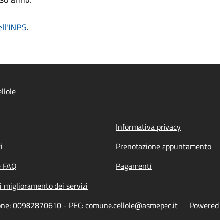
ell'INPS
.
llole
Informativa privacy
i
Prenotazione appuntamento
e FAQ
Pagamenti
i miglioramento dei servizi
zione: 00982870610 - PEC: comune.cellole@asmepec.it
Powered b