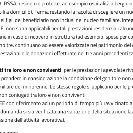
A, RSSA, residenze protette, ad esempio ospitalità alberghier
ili a domicilio). Ferma restando la facoltà di scegliere un nuc
 figli del beneficiario non inclusi nel nucleo familiare, in
SEE, non sono applicabili per tali prestazioni residenziali alcun
e in caso di ricovero in struttura (ad esempio, spese per col
 inoltre, continuano ad essere valorizzate nel patrimonio del 
tazioni e le donazioni effettuate nei tre anni precedenti t
i tra loro e non conviventi
: per le prestazioni agevolate riv
e prendere in considerazione la condizione del genitore non 
liare del minorenne. Le stesse regole si applicano per le prest
 non coniugati tra loro e non conviventi.
ISEE con riferimento ad un periodo di tempo più ravvicinato
la domanda si sia verificata una variazione della situazione 
ione dell’attività lavorativa).
sso anno.