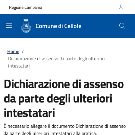
Salta al contenuto principale
Skip to footer content
Regione Campania
Comune di Cellole
Briciole di pane
Home
/
Dichiarazione di assenso da parte degli ulteriori
intestatari
Dichiarazione di assenso
da parte degli ulteriori
intestatari
È necessario allegare il documento Dichiarazione di assenso
da parte degli ulteriori intestatari alla pratica.