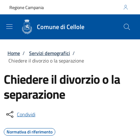
Salta al contenuto principale
Skip to footer content
Regione Campania
Comune di Cellole
Briciole di pane
Home
/
Servizi demografici
/
Chiedere il divorzio o la separazione
Chiedere il divorzio o la
separazione
Condividi
Normativa di riferimento