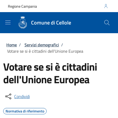
Salta al contenuto principale
Skip to footer content
Regione Campania
Comune di Cellole
Briciole di pane
Home
/
Servizi demografici
/
Votare se si è cittadini dell'Unione Europea
Votare se si è cittadini
dell'Unione Europea
Condividi
Normativa di riferimento