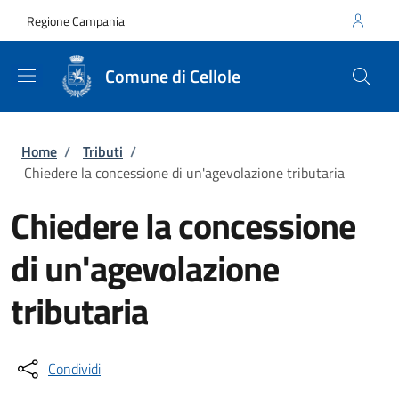
Salta al contenuto principale
Skip to footer content
Regione Campania
Comune di Cellole
Briciole di pane
Home
/
Tributi
/
Chiedere la concessione di un'agevolazione tributaria
Chiedere la concessione
di un'agevolazione
tributaria
Condividi